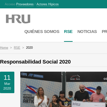
Acceso
Proveedores
/
Actores Hípicos
QUIÉNES SOMOS
RSE
NOTICIAS
P
Home
RSE
2020
Responsabilidad Social 2020
11
Mar
2020