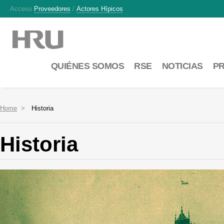
Acceso
Proveedores
/
Actores Hípicos
QUIÉNES SOMOS
RSE
NOTICIAS
P
Home
Historia
Historia