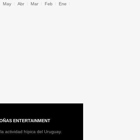
May
Abr
Mar
Feb
Ene
OÑAS ENTERTAINMENT
la actividad hípica del Uruguay.