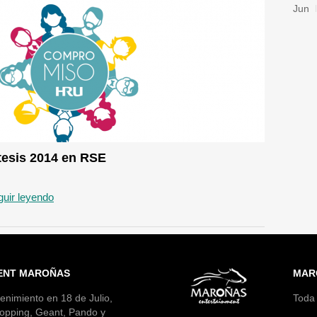
Jun
tesis 2014 en RSE
uir leyendo
ENT MAROÑAS
MAR
enimiento en 18 de Julio,
Toda 
opping, Geant, Pando y