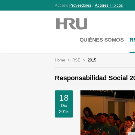
Acceso
Proveedores
/
Actores Hípicos
QUIÉNES SOMOS
R
Home
RSE
2015
Responsabilidad Social 2
18
Dic
2015