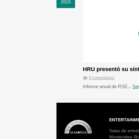
2015
HRU presentó su sín
0 comentarios
Informe anual de RSE...
Seg
ENTERTAINM
Salas de entret
Montevideo Sh