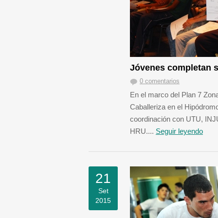
Jóvenes completan s
0 comentarios
En el marco del Plan 7 Zona
Caballeriza en el Hipódrom
coordinación con UTU, INJU
HRU....
Seguir leyendo
21
Set
2015