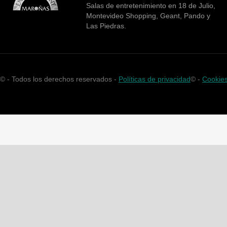
Salas de entretenimiento en 18 de Julio,
Montevideo Shopping, Geant, Pando y
Las Piedras.
©
- Todos los derechos reservados -
Políticas de privacidad
©
-
Cookie