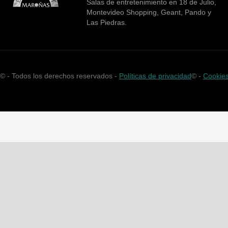
Salas de entretenimiento en 18 de Julio,
Montevideo Shopping, Geant, Pando y
Las Piedras.
©
- Todos los derechos reservados -
Políticas de privacidad
©
-
Cookie