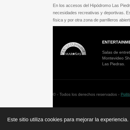
En los accesos del Hipódromo Las Piedra
necesidades recreativas y deportivas. E
física y por otra zona de parrilleros abier
ENTERTAINM
Salas de entret
Montevideo Sh
Las Piedras.
©
- Todos los derechos reservados -
Polít
Este sitio utiliza cookies para mejorar la experienci