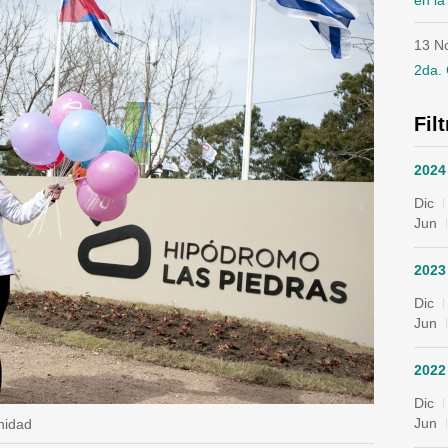
en la
13 N
2da. 
Fil
2024
Dic
Jun
2023
Dic
Jun
2022
Dic
Jun
nidad