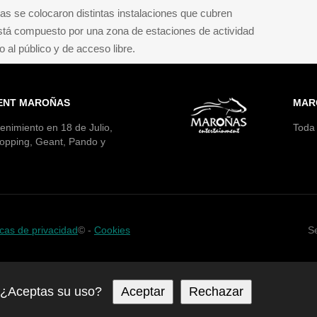
s se colocaron distintas instalaciones que cubren
stá compuesto por una zona de estaciones de actividad
to al público y de acceso libre.
ENT MAROÑAS
MAR
enimiento en 18 de Julio,
Toda 
opping, Geant, Pando y
icas de privacidad
©
-
Cookies
S
a. ¿Aceptas su uso?
Aceptar
Rechazar