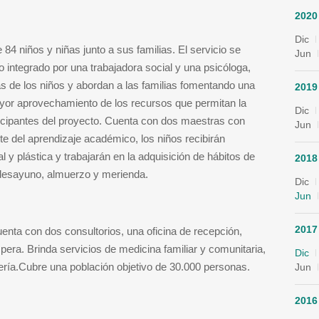
2020
Dic
e 84 niños y niñas junto a sus familias. El servicio se
Jun
rio integrado por una trabajadora social y una psicóloga,
s de los niños y abordan a las familias fomentando una
2019
yor aprovechamiento de los recursos que permitan la
Dic
ticipantes del proyecto. Cuenta con dos maestras con
Jun
te del aprendizaje académico, los niños recibirán
l y plástica y trabajarán en la adquisición de hábitos de
2018
el desayuno, almuerzo y merienda.
Dic
Jun
2017
enta con dos consultorios, una oficina de recepción,
pera. Brinda servicios de medicina familiar y comunitaria,
Dic
rmería.Cubre una población objetivo de 30.000 personas.
Jun
2016