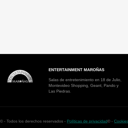
ENTERTAINMENT MAROÑAS
Salas de entretenimiento en 18 de Julio,
Montevideo Shopping, Geant, Pando y
Las Piedras.
©
- Todos los derechos reservados -
Políticas de privacidad
©
-
Cookie