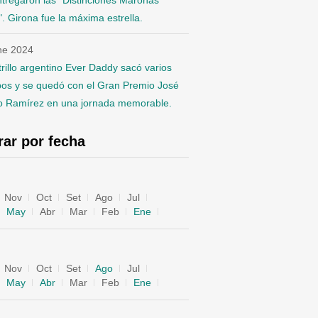
tregaron las "Distinciones Maroñas
. Girona fue la máxima estrella.
ne 2024
trillo argentino Ever Daddy sacó varios
pos y se quedó con el Gran Premio José
o Ramírez en una jornada memorable.
trar por fecha
Nov
Oct
Set
Ago
Jul
May
Abr
Mar
Feb
Ene
Nov
Oct
Set
Ago
Jul
May
Abr
Mar
Feb
Ene