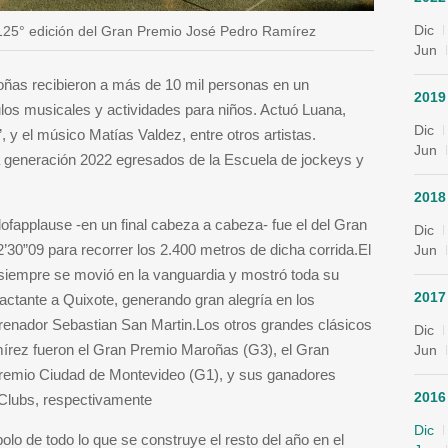
Dic
a 125° edición del Gran Premio José Pedro Ramírez
Jun
oñas recibieron a más de 10 mil personas en un
2019
os musicales y actividades para niños. Actuó Luana,
Dic
, y el músico Matías Valdez, entre otros artistas.
Jun
a generación 2022 egresados de la Escuela de jockeys y
2018
ofapplause -en un final cabeza a cabeza- fue el del Gran
Dic
30”09 para recorrer los 2.400 metros de dicha corrida.El
Jun
 siempre se movió en la vanguardia y mostró toda su
2017
actante a Quixote, generando gran alegría en los
trenador Sebastian San Martin.Los otros grandes clásicos
Dic
mírez fueron el Gran Premio Maroñas (G3), el Gran
Jun
remio Ciudad de Montevideo (G1), y sus ganadores
2016
 Clubs, respectivamente
Dic
olo de todo lo que se construye el resto del año en el