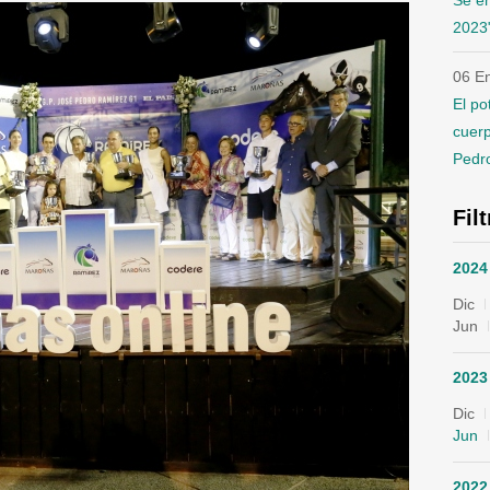
Se en
2023"
06 E
El po
cuer
Pedr
Fil
2024
Dic
Jun
2023
Dic
Jun
2022