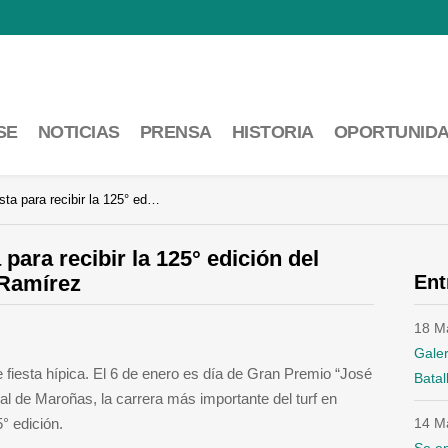
SE
NOTICIAS
PRENSA
HISTORIA
OPORTUNID
sta para recibir la 125° ed…
 para recibir la 125° edición del
 Ramírez
Ent
18 M
Galer
fiesta hípica. El 6 de enero es día de Gran Premio “José
Batal
 de Maroñas, la carrera más importante del turf en
° edición.
14 M