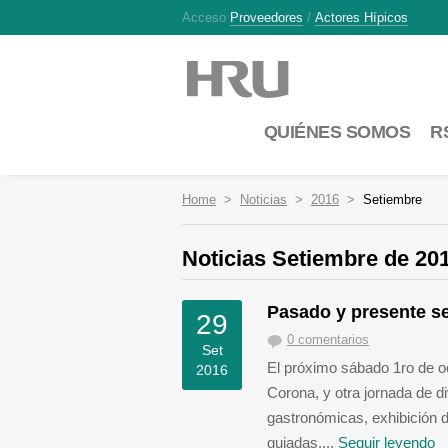
Acceso
Proveedores
/
Actores Hípicos
QUIÉNES SOMOS
R
Home
Noticias
2016
Setiembre
Noticias Setiembre de 20
Pasado y presente se
29
0 comentarios
Set
El próximo sábado 1ro de oc
2016
Corona, y otra jornada de di
gastronómicas, exhibición 
guiadas....
Seguir leyendo