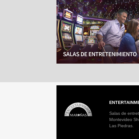
ENTERTAINM
Salas de entret
Montevideo Sh
Las Piedras.