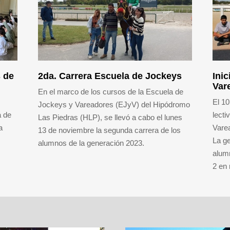
s de
2da. Carrera Escuela de Jockeys
Ini
Var
En el marco de los cursos de la Escuela de
El 10
Jockeys y Vareadores (EJyV) del Hipódromo
a de
lecti
Las Piedras (HLP), se llevó a cabo el lunes
a
Vare
13 de noviembre la segunda carrera de los
La g
alumnos de la generación 2023.
alumn
2 en 